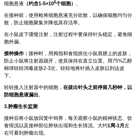
6
细胞悬液
（约含1-5×10
个细胞）
。
在接种前，使用枪将细胞悬液充分吹散，以确保细胞均匀分
散，防止细胞聚集并降低其存活率。
在小鼠皮下缓慢注射，注射过程中要保持针头稳定，避免细
胞外漏。
接种操作：
接种时，用拇指和食指抓住小鼠肩膀上的皮肤，
防止小鼠将注射器踢开，使其保持在直立位置。用75%乙醇
棉球轻轻消毒皮肤2-3次。轻轻地将针插入皮肤以到达皮
下。
轻轻推入注射器中的细胞，
在拔出针头之前停留几秒钟，以
防细胞悬液漏出
。
3.肿瘤生长监测
接种后将小鼠放回笼中饲养，每天观察小鼠的精神状态、饮
食情况以及接种部位肿块出现和生长情况。大约
1周-1月
左
右可看到肿瘤出现。