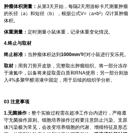
肿瘤体积测量：
从第3天开始，每隔2天用游标卡尺测量肿瘤
的长径（a）和短径（b），根据公式V=（a×b²）/2计算肿瘤
体积。
体重测量：
定时测量小鼠体重，记录体重变化情况。
4.终止与取材
终止标准：
当肿瘤体积达到
1000mm³
时对小鼠进行安乐死。
取材：
用剪刀剪开皮肤，完整取出肿瘤组织。将一部分冻存
于液氮中，以备将来提取蛋白质和RNA使用；另一部分则放
入4%多聚甲醛溶液中固定，用于后续的组织学分析。
03
注意事项
1.无菌操作：
整个实验过程需在超净工作台内进行，严格遵
守无菌操作原则。细胞培养操作过程要注意防止污染。支原
体污染极为常见，会改变培养细胞的代谢、增殖特征及形态