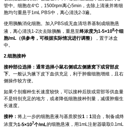
管中。细胞在4℃，1500rpm离心5min，去除上清液并将细
胞均匀重悬于1mL PBS中，离心清洗2-3遍。
使用胰酶消化细胞。加入PBS或无血清培养基制成细胞悬
8
液，离心清洗1-2次去除胰酶，重悬至
终浓度为1-5×10
个细
胞/mL（供参考，可根据实际情况进行调整）
，置于冰盒
中。
2.细胞接种
接种部位选择：
通常选择小鼠右侧或左侧腋窝下或背部皮
下
。一般认为腋下皮下血供充足，利于肿瘤细胞增殖，且右
侧操作较方便。
如果个别瘤种生长速度较快，可以接种后肢或背部等供血量
不是特别充足的地方，或者降低细胞接种剂量，减缓肿瘤生
长速度。
接种：
将上一步的细胞悬液与基质胶按
1：1
混合，制备成终
7
浓度为
1-5×10
个/mL
的细胞悬液，用1mL注射器吸取0.1mL