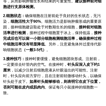
等，从而影响肿瘤生长和结果的可重复性。
建议接种前对细
胞进行支原体检测。
2.细胞状态：
确保细胞在注射前处于良好的生长状态，无污
染，
细胞活性大于90%
。细胞活力是影响肿瘤形成的重要原
因，接种细胞建议取处于对数期生长的细胞，
接种前对细胞
活率进行检测
，接种过程中细胞置于冰上，保持低温，
接种
完成后也可以留一小部分细胞检测细胞活率，确保接种过程
中细胞活率没有明显降低
。另外，注意避免体外过度传代影
响细胞状态
（一般3-5代）
。
3.接种技巧：
接种时要缓慢，避免细胞团块形成。注射前，
一定要排去针管内的空气。在接种时，
针头应深入皮下约1
厘米
，以减少注射后细胞悬液从针眼溢出的可能性。注射
时，针头应向前方穿行，且在注射前轻微移动针头，以确保
针头处于皮下。
如果针头能够移动，则表明它在皮下位置，
否则可能在皮内或肌肉内
。保证每只小鼠接种的细胞数一
致。