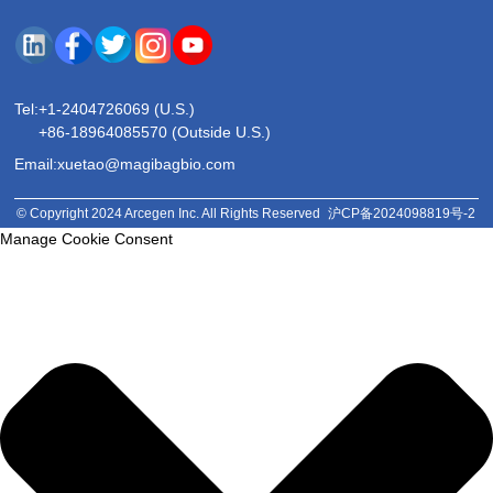
Tel:
+1-2404726069 (U.S.)
+86-18964085570 (Outside U.S.)
Email:xuetao@magibagbio.com
© Copyright 2024 Arcegen Inc. All Rights Reserved
沪CP备2024098819号-2
Manage Cookie Consent