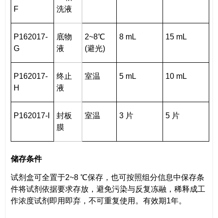
F
洗液
P162017-
底物
2~8℃
8 mL
15 mL
G
液
(避光)
P162017-
终止
室温
5 mL
10 mL
H
液
P162017-I
封板
室温
3 片
5 片
膜
储存条件
试剂盒可全置于
2~8 ℃保存
，也可按照组分信息中保存条
件将试剂依据要求存放
，避免污染与反复冻融
，稀释成工
作浓度试剂即用即弃，不可重复使用。有效期1年。