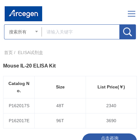
首页 /
ELISA试剂盒
Mouse IL-20 ELISA Kit
Catalog N
Size
List Price(￥)
o.
P162017S
48T
2340
P162017E
96T
3690
点击咨询