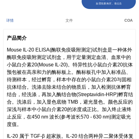
如需批量购买，请点击
详情
文件
COA
产品简介
Mouse IL-20 ELISA(酶联免疫吸附测定)试剂盒是一种体外
酶联免疫吸附测定试剂盒，用于定量测定血清、血浆中的
小鼠白介素20(Mouse IL-20)。特异性抗小鼠白介素20抗体
预包被在高亲和力的酶标板上。酶标板孔中加入标准品、
待测样本，经过孵育，样本中存在的小鼠白介素20与固相
抗体结合。洗涤去除未结合的物质后，加入检测抗体孵育
结合，经洗涤，再加入酶结合物(Streptavidin-HRP)孵育结
合。洗涤后，加入显色底物 TMB，避光显色。颜色反应的
深浅与样本中小鼠白介素20的浓度成正比。加入终止液终
止反应，在450 nm 波长(参考波长570 - 630 nm)测定吸光
度值。
IL-20 属于 TGF-β 超家族。IL-20 结合两种异二聚体受体复