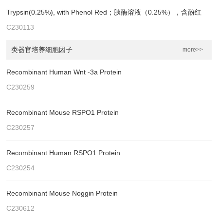
Trypsin(0.25%), with Phenol Red；胰酶溶液（0.25%），含酚红
C230113
类器官培养细胞因子
more>>
Recombinant Human Wnt -3a Protein
C230259
Recombinant Mouse RSPO1 Protein
C230257
Recombinant Human RSPO1 Protein
C230254
Recombinant Mouse Noggin Protein
C230612