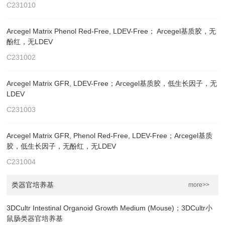
C231010
Arcegel Matrix Phenol Red-Free, LDEV-Free； Arcegel基质胶，无
酚红，无LDEV
C231002
Arcegel Matrix GFR, LDEV-Free；Arcegel基质胶，低生长因子，无
LDEV
C231003
Arcegel Matrix GFR, Phenol Red-Free, LDEV-Free；Arcegel基质
胶，低生长因子，无酚红，无LDEV
C231004
类器官培养基
more>>
3DCultr Intestinal Organoid Growth Medium (Mouse)；3DCultr小
鼠肠类器官培养基