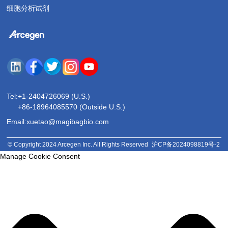
细胞分析试剂
Tel:
+1-2404726069 (U.S.)
+86-18964085570 (Outside U.S.)
Email:xuetao@magibagbio.com
© Copyright 2024 Arcegen Inc. All Rights Reserved
沪CP备2024098819号-2
Manage Cookie Consent