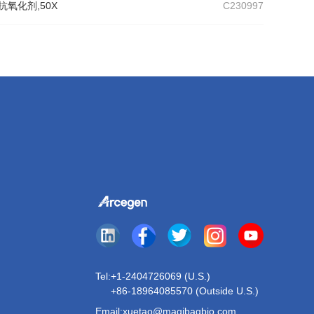
清,无抗氧化剂,50X
C230997
Tel:
+1-2404726069 (U.S.)
+86-18964085570 (Outside U.S.)
Email:xuetao@magibagbio.com