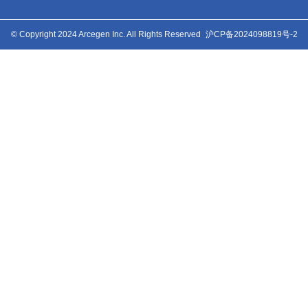
© Copyright 2024 Arcegen Inc. All Rights Reserved
沪CP备2024098819号-2