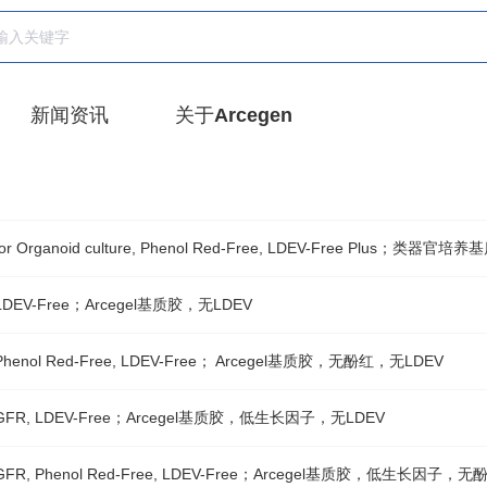
新闻资讯
关于Arcegen
ix for Organoid culture, Phenol Red-Free, LDEV-Free Plus
ix LDEV-Free；Arcegel基质胶，无LDEV
ix Phenol Red-Free, LDEV-Free； Arcegel基质胶，无酚红，无LDEV
rix GFR, LDEV-Free；Arcegel基质胶，低生长因子，无LDEV
rix GFR, Phenol Red-Free, LDEV-Free；Arcegel基质胶，低生长因子