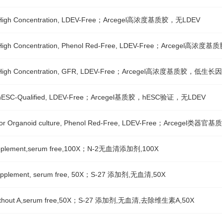
ix High Concentration, LDEV-Free；Arcegel高浓度基质胶，无LDEV
ix High Concentration, Phenol Red-Free, LDEV-Free；Arcege
ix High Concentration, GFR, LDEV-Free；Arcegel高浓度基质胶，低
ix hESC-Qualified, LDEV-Free；Arcegel基质胶，hESC验证，无LDEV
ix for Organoid culture, Phenol Red-Free, LDEV-Free；Arceg
supplement,serum free,100X；N-2无血清添加剂,100X
supplement, serum free, 50X；S-27 添加剂,无血清,50X
 without A,serum free,50X；S-27 添加剂,无血清,去除维生素A,50X