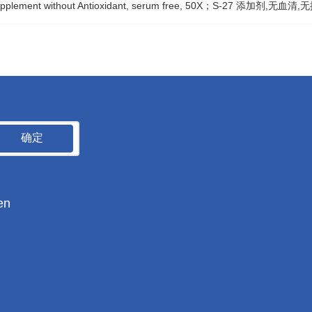
supplement without Antioxidant, serum free, 50X；S-27 添加剂,无血
确定
en