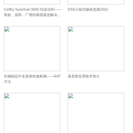
Celthy SureXcel 3000 转染试剂——
DSS小鼠结肠炎造模20问
高效、温和、广谱的基因递送解决方
案！
生物制品中支原体快速检测——NAT
基质胶应用技术简介
方法