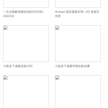
一文全面解读困扰你的260/280、
Arcegel 基质凝胶应用—3D 类器官
260/230
培养
小鼠皮下成瘤实验10问
小鼠皮下成瘤详细实验步骤