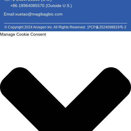
+86-18964085570 (Outside U.S.)
Email:xuetao@magibagbio.com
© Copyright 2024 Arcegen Inc. All Rights Reserved
沪CP备2024098819号-2
Manage Cookie Consent