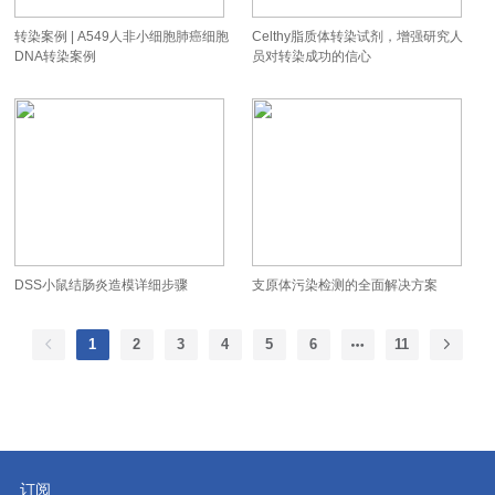
转染案例 | A549人非小细胞肺癌细胞
Celthy脂质体转染试剂，增强研究人
DNA转染案例
员对转染成功的信心
DSS小鼠结肠炎造模详细步骤
支原体污染检测的全面解决方案
1
2
3
4
5
6
11
订阅