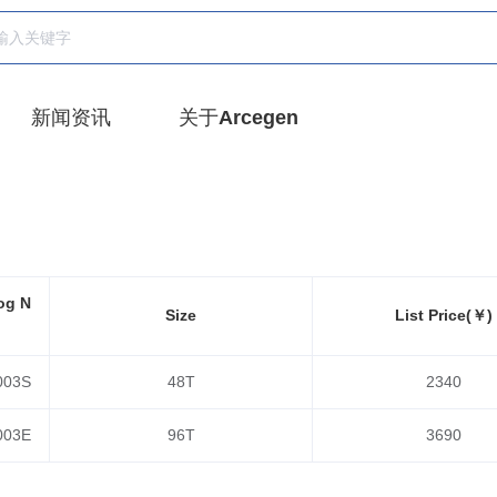
新闻资讯
关于Arcegen
og N
Size
List Price(￥)
.
003S
48T
2340
003E
96T
3690