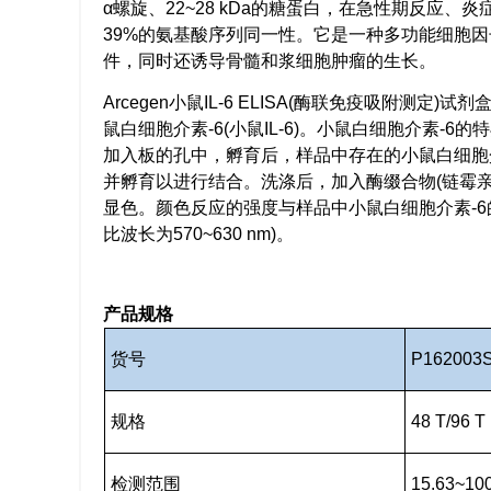
α螺旋、22~28 kDa的糖蛋白，在急性期反应、
39%的氨基酸序列同一性。它是一种多功能细胞
件，同时还诱导骨髓和浆细胞肿瘤的生长。
Arcegen小鼠IL-6 ELISA(酶联免疫吸附
鼠白细胞介素-6(小鼠IL-6)。小鼠白细胞介素
加入板的孔中，孵育后，样品中存在的小鼠白细胞
并孵育以进行结合。洗涤后，加入酶缀合物(链霉亲
显色。颜色反应的强度与样品中小鼠白细胞介素-6的
比波长为570~630 nm)。
产品规格
货号
P162003S
规格
48 T/96 T
检测范围
15.63~10