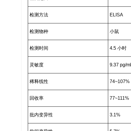
检测方法
ELISA
检测物种
小鼠
检测时间
4.5 小时
灵敏度
9.37 pg/m
稀释线性
74~107%
回收率
77~111%
批内变异性
3.1%