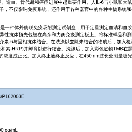
炎症、造血、骨代谢和癌症进展中起重要作用。人IL-6与小鼠和大鼠I
因子，不仅影响免疫系统，还作用于各种器官中的各种生物系统和
测定)试剂盒是一种体外酶联免疫吸附测定试剂盒，用于定量测定血清和血
-6的特异性抗体预先包被在高亲和力酶免疫测定板上。将标准样品和
介素-6与固相抗体结合。在洗涤以去除未结合的物质后，加入检
和素-HRP)并孵育以进行结合。洗涤后，加入彩色底物TMB在
浓度成正比。加入终止液终止反应，在450 nm波长处测量吸光
/P162003E
00 pg/mL