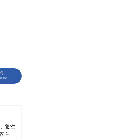
询
请点击
血、急性
多效性、