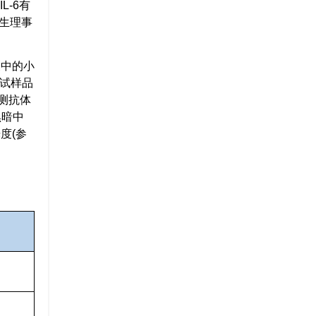
L-6有
生理事
浆中的小
测试样品
测抗体
黑暗中
度(参