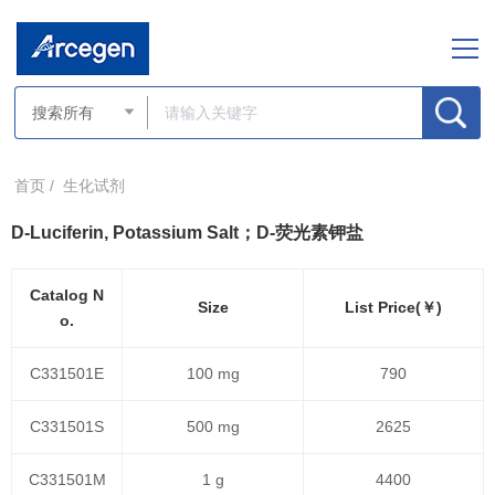
首页 /
生化试剂
D-Luciferin, Potassium Salt；D-荧光素钾盐
Catalog N
Size
List Price(￥)
o.
C331501E
100 mg
790
C331501S
500 mg
2625
C331501M
1 g
4400