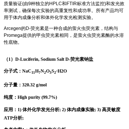
质量验证(由9种独立的HPLC和FTIR标准方法监控)和发光效
率测试，确保每次实验的高重复性和成功率。所有产品均可
用于体内成像分析和体外化学发光检测实验。
Arcegen的D-荧光素是一种合成的萤火虫荧光素，结构与
Promega提供的甲虫荧光素相同，是萤火虫荧光素酶的水溶
性底物。
（
1）D-Luciferin, Sodium Salt D-荧光素钠盐
分子式：NaC
H
N
O
S
·H2O
11
7
2
3
2
分子量：320.32 g/mol
纯度：High purity (99.7%)
应用：1) 体外化学发光分析; 2) 体内成像实验; 3) 高灵敏度
ATP分析;