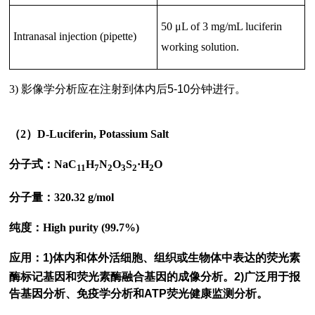
50 μL of 3 mg/mL luciferin
Intranasal injection (pipette)
working solution.
3)
影像学分析应在注射到体内后5-10分钟进行。
（
2）D-Luciferin, Potassium Salt
分子式：
NaC
H
N
O
S
·H
O
11
7
2
3
2
2
分子量：320.32 g/mol
纯度：High purity (99.7%)
应用：
1)体内和体外活细胞、组织或生物体中表达的荧光素
酶标记基因和荧光素酶融合基因的成像分析。2)广泛用于报
告基因分析、免疫学分析和ATP荧光健康监测分析。