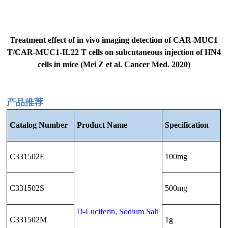
Treatment effect of in vivo imaging detection of CAR-MUC1
T/CAR-MUC1-IL22 T cells on subcutaneous injection of HN4
cells in mice (Mei Z et al. Cancer Med. 2020)
产品推荐
Catalog
N
umber
Product
Name
Specification
C331502E
100mg
C331502S
500mg
D-Luciferin, Sodium Salt
C331502M
1g