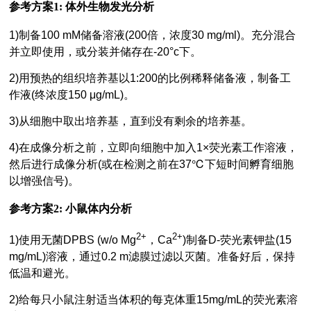
参考方案1: 体外生物发光分析
1)制备100 mM储备溶液(200倍，浓度30 mg/ml)。充分混合
并立即使用，或分装并储存在-20°c下。
2)用预热的组织培养基以1:200的比例稀释储备液，制备工
作液(终浓度150 μg/mL)。
3)从细胞中取出培养基，直到没有剩余的培养基。
4)在成像分析之前，立即向细胞中加入1×荧光素工作溶液，
然后进行成像分析(或在检测之前在37℃下短时间孵育细胞
以增强信号)。
参考方案2: 小鼠体内分析
2+
2+
1)使用无菌DPBS (w/o Mg
，Ca
)制备D-荧光素钾盐(15
mg/mL)溶液，通过0.2 m滤膜过滤以灭菌。准备好后，保持
低温和避光。
2)给每只小鼠注射适当体积的每克体重15mg/mL的荧光素溶