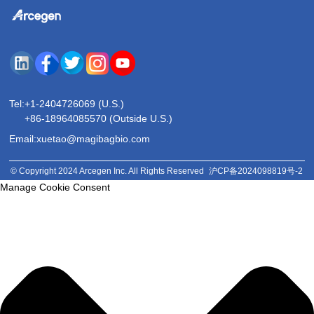
Tel:
+1-2404726069 (U.S.)
+86-18964085570 (Outside U.S.)
Email:xuetao@magibagbio.com
© Copyright 2024 Arcegen Inc. All Rights Reserved
沪CP备2024098819号-2
Manage Cookie Consent