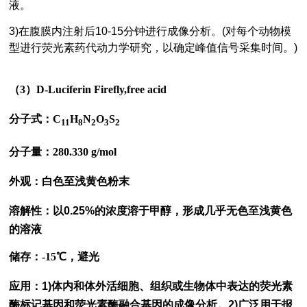
液。
3)在腹膜内注射后10-15分钟进行成像分析。(对每个动物模
型进行荧光素药代动力学研究，以确定峰值信号采集时间。)
（
3）D-Luciferin Firefly,free acid
分子式：
C
H
N
O
S
11
8
2
3
2
分子量：
280.330 g/mol
外观：白色至浅黄色粉末
溶解性：
以0.25%的浓度溶于甲醇，形成几乎无色至浅黄色
的溶液
储存：-15℃，避光
应用：
1)体内和体外活细胞、组织或生物体中表达的荧光素
酶标记基因和荧光素酶融合基因的成像分析。2)广泛用于报