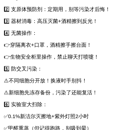
2️⃣ 支原体预防剂：定期用，别等污染才后悔！
3️⃣ 器材消毒：高压灭菌+酒精擦到反光！
4️⃣ 无菌操作：
👉穿隔离衣+口罩，酒精擦手擦台面！
👉生物安全柜里操作，禁止聊天打喷嚏！
5️⃣ 防交叉污染：
⚠️不同细胞分开放！换液时手别抖！
⚠️新细胞先冻存备份，污染了还能复活！
6️⃣ 实验室大扫除：
✅0.1%新洁尔灭擦地+紫外灯照2小时
✅甲醛熏蒸（但记得跑路，别吸到晕）