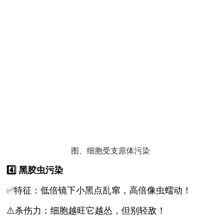
图、细胞受支原体污染
4️⃣ 黑胶虫污染
✅特征：低倍镜下小黑点乱窜，高倍像虫蠕动！
⚠️杀伤力：细胞越旺它越怂，但别轻敌！