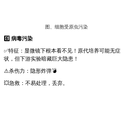
图、细胞受原虫污染
6️⃣ 病毒污染
✅特征：显微镜下根本看不见！原代培养可能无症
状，但下游实验暗藏巨大隐患！
⚠️杀伤力：隐形炸弹💣
💥急救：不易处理，丢弃。