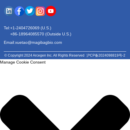
Tel:
+1-2404726069 (U.S.)
+86-18964085570 (Outside U.S.)
Email:xuetao@magibagbio.com
© Copyright 2024 Arcegen Inc. All Rights Reserved
沪CP备2024098819号-2
Manage Cookie Consent