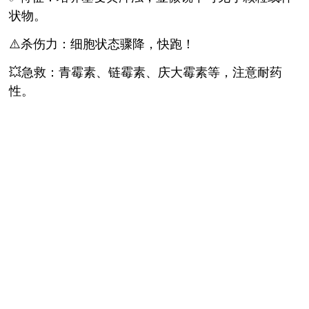
状物。
⚠️杀伤力：细胞状态骤降，快跑！
💥急救：青霉素、链霉素、庆大霉素等，注意耐药
性。