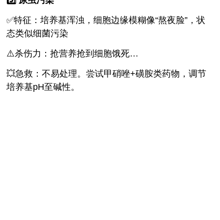
5️⃣ 原虫污染
✅特征：培养基浑浊，细胞边缘模糊像“熬夜脸”，状
态类似细菌污染
⚠️杀伤力：抢营养抢到细胞饿死…
💥急救：不易处理。尝试甲硝唑+磺胺类药物，调节
培养基pH至碱性。